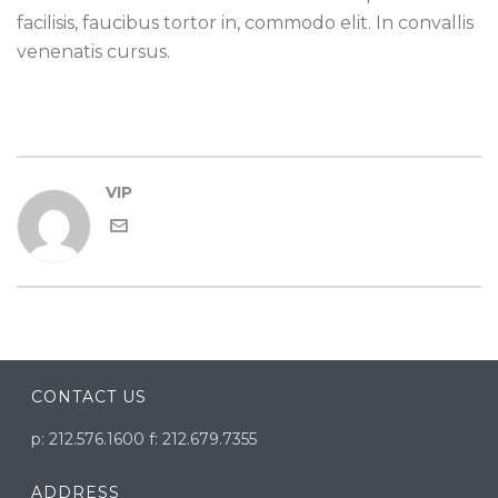
facilisis, faucibus tortor in, commodo elit. In convallis
venenatis cursus.
VIP
CONTACT US
p: 212.576.1600 f: 212.679.7355
ADDRESS